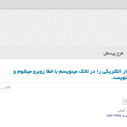
طرح پرسش
 در کشیدن مدار الکتریکی را در لاتک مینویسم با خطا روبرو میشوم و
نویسد.
914
نمای
ت
ط
ناشناس
وسط
sa313ma