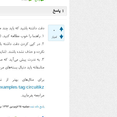
1
پاسخ
دقت داشته باشید که باید چند مو
0
۱. راهنما را خوب مطالعه کنید، (بسته را با پارامترهای مربوط به مثال‌‌ اجرا کنید).
امتیاز
۲. در کپی کردن دقت داشته باش
نکرده و حذف نشده باشند. (شاید 
۳. به ندرت پیش می‌آید که مم
متاسفانه باید دنبال بسته‌های م
برای مثال‌های بهتر از 
xamples/tag/circuitikz/
مراجعه بفرمایید.
پاسخ داده شده
دوشنبه ۲۵ فروردین ۱۳۹۳
ت