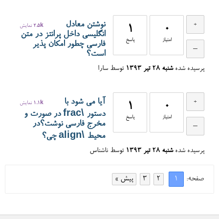
نوشتن معادل
0
1
2.5k
نمایش
انگلیسی داخل پرانتز در متن
امتیاز
پاسخ
فارسی چطور امکان پذیر
است؟
پرسیده شده
شنبه ۲۸ تیر ۱۳۹۳
توسط
سارا
آیا می شود با
0
1
1.1k
نمایش
دستور \frac در صورت و
امتیاز
پاسخ
مخرج فارسی نوشت؟در
محیط \align چی؟
پرسیده شده
شنبه ۲۸ تیر ۱۳۹۳
توسط
ناشناس
صفحه:
1
2
3
پیش »