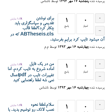
پرسیده شده
پنجشنبه ۱۷ مهر ۱۳۹۳
توسط
ناشناس
برای نوشتن
0
1
1.1k
نمایش
تقدیمی و سپاسگزاری باید
امتیاز
پاسخ
چکار کرد؟لطفا قالب
ABTheseis.cls که در
آن میشود تایپ کرد برایم بفرستید.
پرسیده شده
چهارشنبه ۱۶ مهر ۱۳۹۳
توسط
م.م
من در یک فایل
0
1
1.2k
نمایش
اماده شروع به تایب کردم. اما
امتیاز
پاسخ
تغییرات تایب در pdfاعمال
نمی شه لطفا راهنمایی کنید
پرسیده شده
چهارشنبه ۱۶ مهر ۱۳۹۳
توسط
ناشناس
سلام.لطفا نحوه
0
1
1.2k
نمایش
نصب لاتک رو توضیح بدید. با