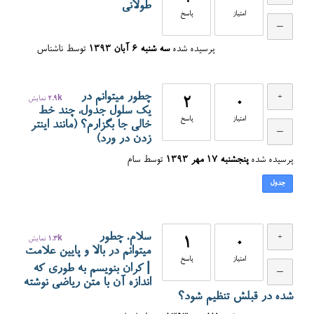
طولانی
امتیاز
پاسخ
پرسیده شده
سه شنبه ۶ آبان ۱۳۹۳
توسط
ناشناس
چطور میتوانم در
0
2
2.9k
نمایش
یک سلول جدول، چند خط
امتیاز
پاسخ
خالی جا بگزارم؟ (مانند اینتر
زدن در ورد)
پرسیده شده
پنجشنبه ۱۷ مهر ۱۳۹۳
توسط
سام
جدول
سلام. چطور
0
1
1.3k
نمایش
میتوانم در بالا و پایین علامت
امتیاز
پاسخ
| کران بنویسم به طوری که
اندازه آن با متن ریاضی نوشته
شده در قبلش تنظیم شود؟