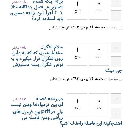
برای اینکه شماره
0
1
1.1k
نمایش
تصاویر هر فصل جداگانه مثلا
امتیاز
پاسخ
1-2 اجرا شود از چه دستوری
باید استفاده کرد؟
پرسیده شده
جمعه ۲۴ بهمن ۱۳۹۳
توسط
ناشناس
سلام انتگرال
0
1
1.3k
نمایش
مختلط همون که که یه دایره
امتیاز
پاسخ
روی انتگرال قرار میگیرد یا به
نوعی انتگرال بسته دستورش
چی میشه
پرسیده شده
جمعه ۲۴ بهمن ۱۳۹۳
توسط
ناشناس
دربرنامه فاصله
0
1
1.3k
نمایش
ای بین فرمول ها ومتن نیست
امتیاز
پاسخ
ولی درpdf بین فرمول های
ریاضی ومتن فاصله می
افتد،چگونه این فاصله راحذف کنم؟