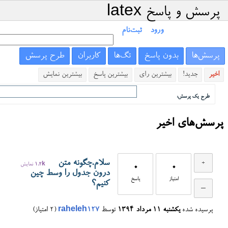
پرسش و پاسخ latex
ورود
ثبت‌نام
پرسش‌ها
بدون پاسخ
تگ‌ها
کاربران
طرح پرسش
اخیر
جدید!
بیشترین رای
بیشترین پاسخ
بیشترین نمایش
طرح یک پرسش:
پرسش‌های اخیر
سلام.چگونه متن
0
0
1.2k
نمایش
درون جدول را وسط چین
امتیاز
پاسخ
کنیم؟
پرسیده شده
یکشنبه ۱۱ مرداد ۱۳۹۴
توسط
raheleh127
(
2
امتیاز)