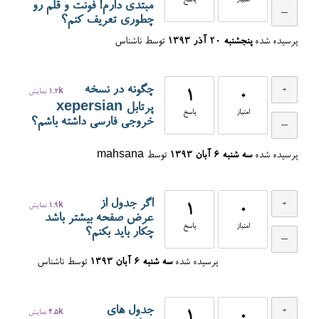
امتیاز
پاسخ
مبتدی دارم! فونت و قلم رو
چطوری تعریف کنم؟
پرسیده شده
پنجشنبه ۲۰ آذر ۱۳۹۳
توسط
ناشناس
چگونه در نسخه
0
1
1.2k
نمایش
پرتابل xepersian
امتیاز
پاسخ
خروجي فارسي داشته باشم؟
پرسیده شده
سه شنبه ۶ آبان ۱۳۹۳
توسط
mahsana
اگر جدول از
0
1
1.9k
نمایش
عرض صفحه بیشتر باشد
امتیاز
پاسخ
چکار باید بکنم؟
پرسیده شده
سه شنبه ۶ آبان ۱۳۹۳
توسط
ناشناس
جدول های
0
1
4.5k
نمایش