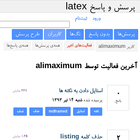
پرسش و پاسخ latex
ورود
ثبت‌نام
پرسش‌ها
بدون پاسخ
تگ‌ها
کاربران
طرح پرسش
فعالیت‌های اخیر
همه‌ی پرسش‌ها
همه‌ی پاسخ‌ها
کاربر alimaximum
آخرین فعالیت توسط alimaximum
استایل دادن به نکته ها
447
نمایش
0
پرسیده شده
شنبه ۱۴ تیر ۱۳۹۳
پاسخ
نکته
استایل
حذف
شماره
‎mdframed
حذف کلمه listing
2
1.4k
نمایش