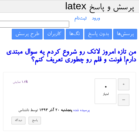
پرسش و پاسخ latex
ورود
ثبت‌نام
پرسش‌ها
بدون پاسخ
تگ‌ها
کاربران
طرح پرسش
من تازه امروز لاتک رو شروع کردم یه سوال مبتدی
دارم! فونت و قلم رو چطوری تعریف کنم؟
1.2k
نمایش
0
امتیاز
پرسیده شده
پنجشنبه ۲۰ آذر ۱۳۹۳
توسط
ناشناس