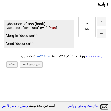
1
پاسخ
0
\
documentclass
{
book
}

\
settextfont
[
scale
=
1
]{
Yas
}

امتیاز
\
begin
{
document
}

\
end
{
document
پاسخ داده شده
پنجشنبه ۲۰ آذر ۱۳۹۳
توسط
sa313ma
(
360
امتیاز)
راست‌چین شده توسط
پرسش و پاسخ فارسی
مانیفست پرسش و پاسخ